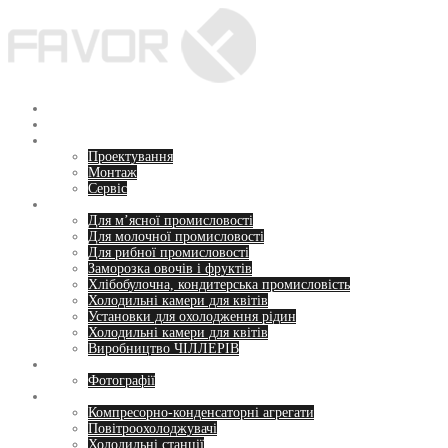
Перейти
до
вмісту
Головна
Про нас
Послуги
Проектування
Монтаж
Сервіс
Напрямки
Для м’ясної промисловості
Для молочної промисловості
Для рибної промисловості
Заморозка овочів і фруктів
Хлібобулочна, кондитерська промисловість
Холодильні камери для квітів
Установки для охолодження рідин
Холодильні камери для квітів
Виробництво ЧІЛЛЕРІВ
Пропозиції
Фотографії
Обладнання
Компресорно-конденсаторні агрегати
Повітроохолоджувачі
Холодильні станції