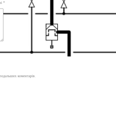
ні
*
х подальших коментарів.