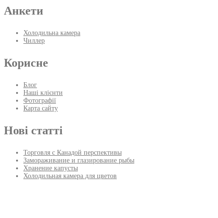
Анкети
Холодильна камера
Чиллер
Корисне
Блог
Наші клієнти
Фотографії
Карта сайту
Нові статті
Торговля с Канадой перспективы
Замораживание и глазирование рыбы
Хранение капусты
Холодильная камера для цветов