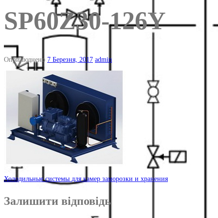
SP60Z30-126Y
Оприлюднено
7 Березня, 2017
admin
Навігація
Холодильные системы для камер заморозки и хранения
по
Залишити відповідь
запису