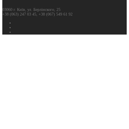
03060 г. Київ, ул. Берлінского, 25
+38 (063) 247 03 45, +38 (067) 549 61 92
Фейсбук
Твиттер
Ютуб