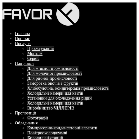
Перейти
до
вмісту
Головна
Про нас
Послуги
Проектування
Монтаж
Сервіс
Напрямки
Для м’ясної промисловості
Для молочної промисловості
Для рибної промисловості
Заморозка овочів і фруктів
Хлібобулочна, кондитерська промисловість
Холодильні камери для квітів
Установки для охолодження рідин
Холодильні камери для квітів
Виробництво ЧІЛЛЕРІВ
Пропозиції
Фотографії
Обладнання
Компресорно-конденсаторні агрегати
Повітроохолоджувачі
Холодильні станції