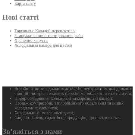
Карта сайту
Нові статті
Торговля с Канадой перспективы
Замораживание и глазирование рыбы
Хранение капусты
Холодильная камера для цветов
Виробництво холодильних агрегатів, центральних холодильних
станцій, чилерів, теплових насосів, моноблоків та спліт-систем;
Підбір обладнання, холодильні та морозильні камери;
Продаж компресорів, теплообмінного обладнання та інших
холодильних елементів;
Холодильні та морозильні двері;
Сандвіч-панель, гарантія на продукцію, що поставляється.
Зв’яжіться з нами