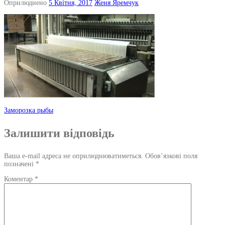
Оприлюднено
5 Квітня, 2017
Женя Яремчук
Навігація
Заморозка рыбы
по
Залишити відповідь
запису
Ваша e-mail адреса не оприлюднюватиметься.
Обов’язкові поля
позначені
*
Коментар
*