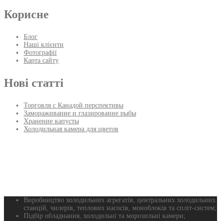
Корисне
Блог
Наші клієнти
Фотографії
Карта сайту
Нові статті
Торговля с Канадой перспективы
Замораживание и глазирование рыбы
Хранение капусты
Холодильная камера для цветов
Виробництво холодильних агрегатів, центральних холодильних
станцій, чилерів, теплових насосів, моноблоків та спліт-систем;
Підбір обладнання, холодильні та морозильні камери;