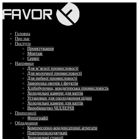
Перейти
до
вмісту
Головна
Про нас
Послуги
Проектування
Монтаж
Сервіс
Напрямки
Для м’ясної промисловості
Для молочної промисловості
Для рибної промисловості
Заморозка овочів і фруктів
Хлібобулочна, кондитерська промисловість
Холодильні камери для квітів
Установки для охолодження рідин
Холодильні камери для квітів
Виробництво ЧІЛЛЕРІВ
Пропозиції
Фотографії
Обладнання
Компресорно-конденсаторні агрегати
Повітроохолоджувачі
Холодильні станції