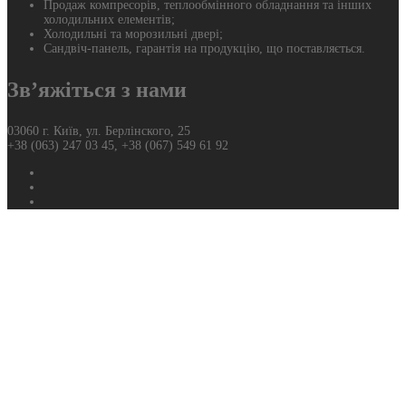
Продаж компресорів, теплообмінного обладнання та інших
холодильних елементів;
Холодильні та морозильні двері;
Сандвіч-панель, гарантія на продукцію, що поставляється.
Зв’яжіться з нами
03060 г. Київ, ул. Берлінского, 25
+38 (063) 247 03 45, +38 (067) 549 61 92
Фейсбук
Твиттер
Ютуб