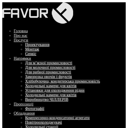
Перейти
до
вмісту
Головна
Про нас
Послуги
Проектування
Монтаж
Сервіс
Напрямки
Для м’ясної промисловості
Для молочної промисловості
Для рибної промисловості
Заморозка овочів і фруктів
Хлібобулочна, кондитерська промисловість
Холодильні камери для квітів
Установки для охолодження рідин
Холодильні камери для квітів
Виробництво ЧІЛЛЕРІВ
Пропозиції
Фотографії
Обладнання
Компресорно-конденсаторні агрегати
Повітроохолоджувачі
Холодильні станції