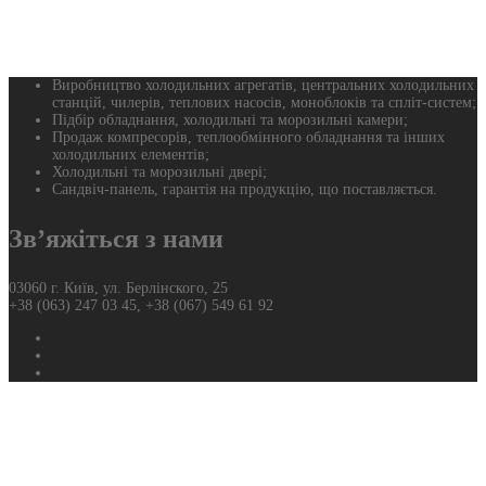
Виробництво холодильних агрегатів, центральних холодильних
станцій, чилерів, теплових насосів, моноблоків та спліт-систем;
Підбір обладнання, холодильні та морозильні камери;
Продаж компресорів, теплообмінного обладнання та інших
холодильних елементів;
Холодильні та морозильні двері;
Сандвіч-панель, гарантія на продукцію, що поставляється.
Зв’яжіться з нами
03060 г. Київ, ул. Берлінского, 25
+38 (063) 247 03 45, +38 (067) 549 61 92
Фейсбук
Твиттер
Ютуб