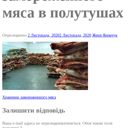
мяса в полутушах
Оприлюднено
2 Листопада, 2020
2 Листопада, 2020
Женя Яремчук
Навігація
Хранение замороженного мяса
по
Залишити відповідь
запису
Ваша e-mail адреса не оприлюднюватиметься.
Обов’язкові поля
позначені
*