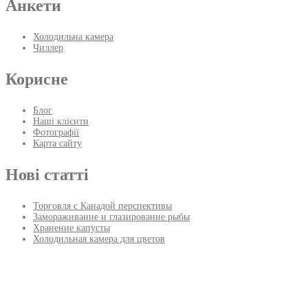
Анкети
Холодильна камера
Чиллер
Корисне
Блог
Наші клієнти
Фотографії
Карта сайту
Нові статті
Торговля с Канадой перспективы
Замораживание и глазирование рыбы
Хранение капусты
Холодильная камера для цветов