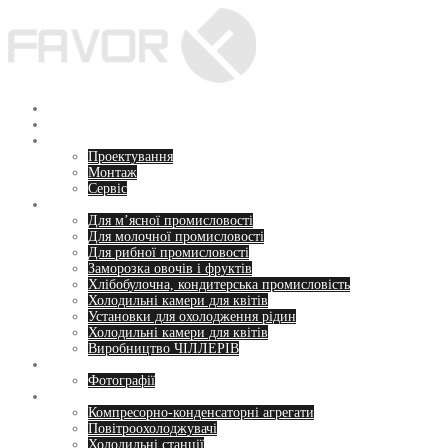
Перейти
до
вмісту
Головна
Про нас
Послуги
Проектування
Монтаж
Сервіс
Напрямки
Для м’ясної промисловості
Для молочної промисловості
Для рибної промисловості
Заморозка овочів і фруктів
Хлібобулочна, кондитерська промисловість
Холодильні камери для квітів
Установки для охолодження рідин
Холодильні камери для квітів
Виробництво ЧІЛЛЕРІВ
Пропозиції
Фотографії
Обладнання
Компресорно-конденсаторні агрегати
Повітроохолоджувачі
Холодильні станції