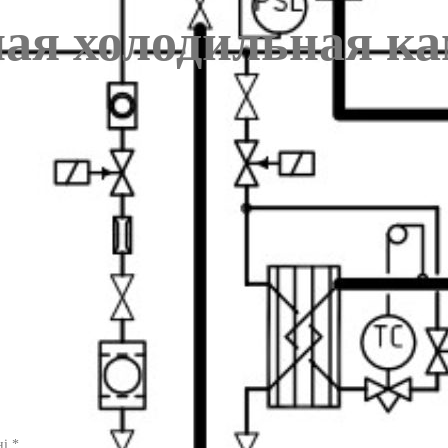
ая холодильная ка
ні
*