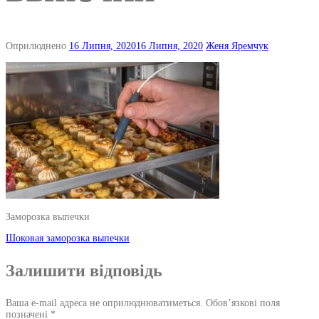
Оприлюднено
16 Липня, 2020
16 Липня, 2020
Женя Яремчук
Заморозка выпечки
Навігація
Шоковая заморозка выпечки
по
Залишити відповідь
запису
Ваша e-mail адреса не оприлюднюватиметься.
Обов’язкові поля
позначені
*