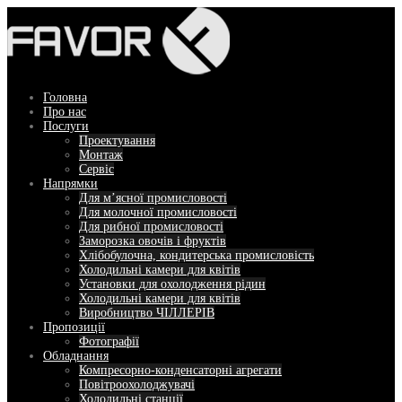
Перейти
до
вмісту
Головна
Про нас
Послуги
Проектування
Монтаж
Сервіс
Напрямки
Для м’ясної промисловості
Для молочної промисловості
Для рибної промисловості
Заморозка овочів і фруктів
Хлібобулочна, кондитерська промисловість
Холодильні камери для квітів
Установки для охолодження рідин
Холодильні камери для квітів
Виробництво ЧІЛЛЕРІВ
Пропозиції
Фотографії
Обладнання
Компресорно-конденсаторні агрегати
Повітроохолоджувачі
Холодильні станції