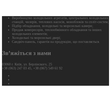
Виробництво холодильних агрегатів, центральних холодильних
станцій, чилерів, теплових насосів, моноблоків та спліт-систем;
Підбір обладнання, холодильні та морозильні камери;
Продаж компресорів, теплообмінного обладнання та інших
холодильних елементів;
Холодильні та морозильні двері;
Сандвіч-панель, гарантія на продукцію, що поставляється.
Зв’яжіться з нами
03060 г. Київ, ул. Берлінского, 25
+38 (063) 247 03 45, +38 (067) 549 61 92
Фейсбук
Твиттер
Ютуб