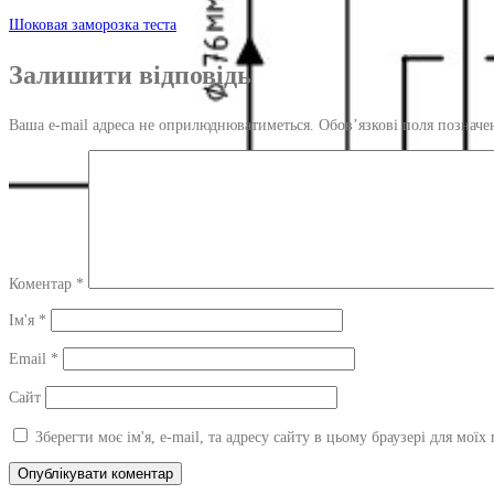
Навігація
Шоковая заморозка теста
по
Залишити відповідь
запису
Ваша e-mail адреса не оприлюднюватиметься.
Обов’язкові поля позначе
Коментар
*
Ім'я
*
Email
*
Сайт
Зберегти моє ім'я, e-mail, та адресу сайту в цьому браузері для мої