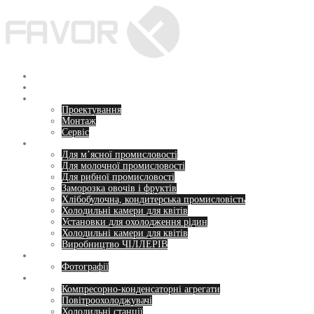
Перейти
до
вмісту
Головна
Про нас
Послуги
Проектування
Монтаж
Сервіс
Напрямки
Для м’ясної промисловості
Для молочної промисловості
Для рибної промисловості
Заморозка овочів і фруктів
Хлібобулочна, кондитерська промисловість
Холодильні камери для квітів
Установки для охолодження рідин
Холодильні камери для квітів
Виробництво ЧІЛЛЕРІВ
Пропозиції
Фотографії
Обладнання
Компресорно-конденсаторні агрегати
Повітроохолоджувачі
Холодильні станції