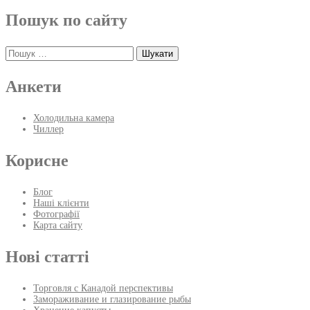
Пошук по сайту
Пошук:
Анкети
Холодильна камера
Чиллер
Корисне
Блог
Наші клієнти
Фотографії
Карта сайту
Нові статті
Торговля с Канадой перспективы
Замораживание и глазирование рыбы