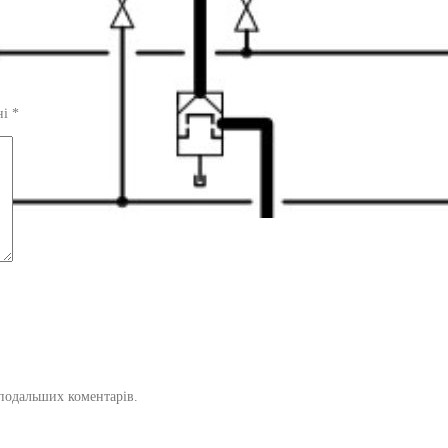
ні
*
х подальших коментарів.