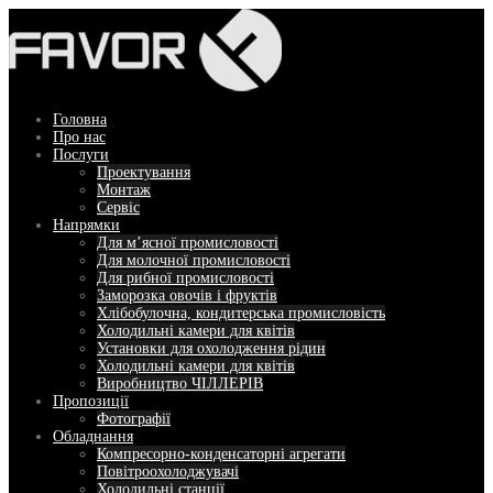
Перейти
до
вмісту
Головна
Про нас
Послуги
Проектування
Монтаж
Сервіс
Напрямки
Для м’ясної промисловості
Для молочної промисловості
Для рибної промисловості
Заморозка овочів і фруктів
Хлібобулочна, кондитерська промисловість
Холодильні камери для квітів
Установки для охолодження рідин
Холодильні камери для квітів
Виробництво ЧІЛЛЕРІВ
Пропозиції
Фотографії
Обладнання
Компресорно-конденсаторні агрегати
Повітроохолоджувачі
Холодильні станції