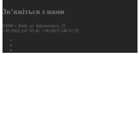
Зв’яжіться з нами
03060 г. Київ, ул. Берлінского, 25
+38 (063) 247 03 45, +38 (067) 549 61 92
Фейсбук
Твиттер
Ютуб