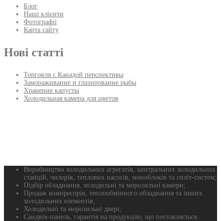
Блог
Наші клієнти
Фотографії
Карта сайту
Нові статті
Торговля с Канадой перспективы
Замораживание и глазирование рыбы
Хранение капусты
Холодильная камера для цветов
Виробництво холодильних агрегатів, центральних холодильних
станцій, чилерів, теплових насосів, моноблоків та спліт-систем;
Підбір обладнання, холодильні та морозильні камери;
Продаж компресорів, теплообмінного обладнання та інших
холодильних елементів;
Холодильні та морозильні двері;
Сандвіч-панель, гарантія на продукцію, що поставляється.