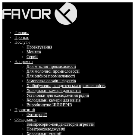
Перейти
до
вмісту
Головна
Про нас
Послуги
Проектування
Монтаж
Сервіс
Напрямки
Для м’ясної промисловості
Для молочної промисловості
Для рибної промисловості
Заморозка овочів і фруктів
Хлібобулочна, кондитерська промисловість
Холодильні камери для квітів
Установки для охолодження рідин
Холодильні камери для квітів
Виробництво ЧІЛЛЕРІВ
Пропозиції
Фотографії
Обладнання
Компресорно-конденсаторні агрегати
Повітроохолоджувачі
Холодильні станції