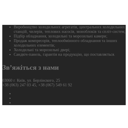
Виробництво холодильних агрегатів, центральних холодильних
станцій, чилерів, теплових насосів, моноблоків та спліт-систем;
Підбір обладнання, холодильні та морозильні камери;
Продаж компресорів, теплообмінного обладнання та інших
холодильних елементів;
Холодильні та морозильні двері;
Сандвіч-панель, гарантія на продукцію, що поставляється.
Зв’яжіться з нами
03060 г. Київ, ул. Берлінского, 25
+38 (063) 247 03 45, +38 (067) 549 61 92
Фейсбук
Твиттер
Ютуб