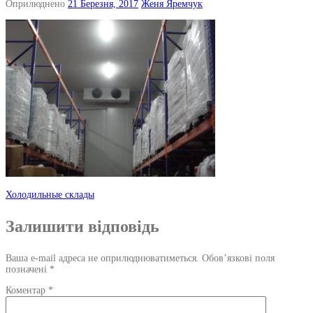
Оприлюднено
21 Березня, 2017
Женя Яремчук
Навігація
Холодильные склады
по
Залишити відповідь
запису
Ваша e-mail адреса не оприлюднюватиметься.
Обов’язкові поля
позначені
*
Коментар
*