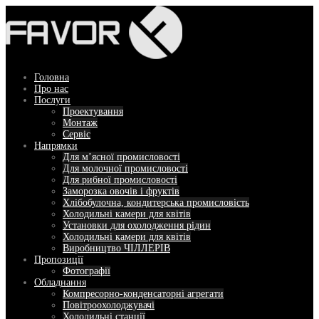
Перейти
до
вмісту
Головна
Про нас
Послуги
Проектування
Монтаж
Сервіс
Напрямки
Для м’ясної промисловості
Для молочної промисловості
Для рибної промисловості
Заморозка овочів і фруктів
Хлібобулочна, кондитерська промисловість
Холодильні камери для квітів
Установки для охолодження рідин
Холодильні камери для квітів
Виробництво ЧІЛЛЕРІВ
Пропозиції
Фотографії
Обладнання
Компресорно-конденсаторні агрегати
Повітроохолоджувачі
Холодильні станції