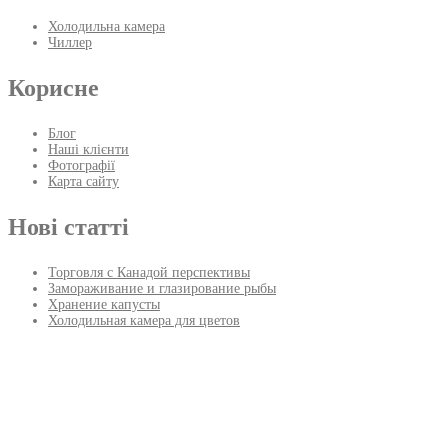
Холодильна камера
Чиллер
Корисне
Блог
Наші клієнти
Фотографії
Карта сайту
Нові статті
Торговля с Канадой перспективы
Замораживание и глазирование рыбы
Хранение капусты
Холодильная камера для цветов