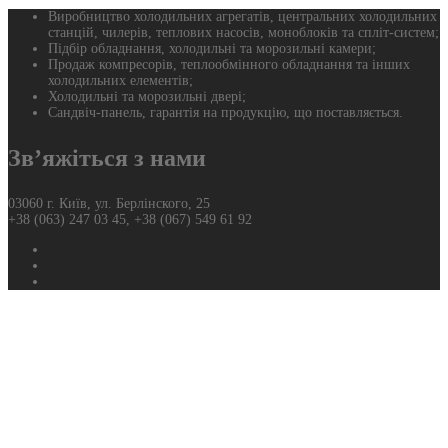
Виробництво холодильних агрегатів, центральних холодильних
станцій, чилерів, теплових насосів, моноблоків та спліт-систем;
Підбір обладнання, холодильні та морозильні камери;
Продаж компресорів, теплообмінного обладнання та інших
холодильних елементів;
Холодильні та морозильні двері;
Сандвіч-панель, гарантія на продукцію, що поставляється.
Зв’яжіться з нами
03060 г. Київ, ул. Берлінского, 25
+38 (063) 247 03 45, +38 (067) 549 61 92
Фейсбук
Твиттер
Ютуб