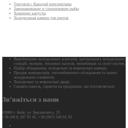
Торговля с Канадой перспективы
Замораживание и глазирование рыбы
Хранение капусты
Холодильная камера для цветов
Виробництво холодильних агрегатів, центральних холодильних
станцій, чилерів, теплових насосів, моноблоків та спліт-систем;
Підбір обладнання, холодильні та морозильні камери;
Продаж компресорів, теплообмінного обладнання та інших
холодильних елементів;
Холодильні та морозильні двері;
Сандвіч-панель, гарантія на продукцію, що поставляється.
Зв’яжіться з нами
03060 г. Київ, ул. Берлінского, 25
+38 (063) 247 03 45, +38 (067) 549 61 92
Фейсбук