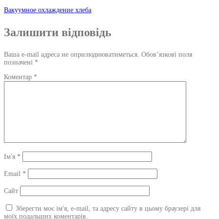
Навігація
Вакуумное охлаждение хлеба
по
Залишити відповідь
запису
Ваша e-mail адреса не оприлюднюватиметься.
Обов’язкові поля
позначені
*
Коментар
*
Ім'я
*
Email
*
Сайт
Зберегти моє ім'я, e-mail, та адресу сайту в цьому браузері для
моїх подальших коментарів.