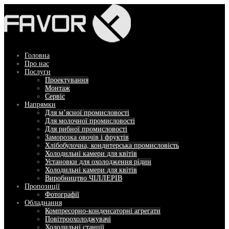
Перейти
до
вмісту
Головна
Про нас
Послуги
Проектування
Монтаж
Сервіс
Напрямки
Для м’ясної промисловості
Для молочної промисловості
Для рибної промисловості
Заморозка овочів і фруктів
Хлібобулочна, кондитерська промисловість
Холодильні камери для квітів
Установки для охолодження рідин
Холодильні камери для квітів
Виробництво ЧІЛЛЕРІВ
Пропозиції
Фотографії
Обладнання
Компресорно-конденсаторні агрегати
Повітроохолоджувачі
Холодильні станції