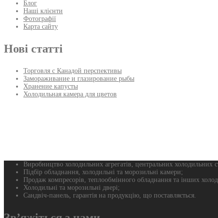
Блог
Наші клієнти
Фотографії
Карта сайту
Нові статті
Торговля с Канадой перспективы
Замораживание и глазирование рыбы
Хранение капусты
Холодильная камера для цветов
Виробництво холодильних агрегатів, центральних холодильних ста
Підбір обладнання, холодильні та морозильні камери;
Продаж компресорів, теплообмінного обладнання та інших холод
Холодильні та морозильні двері;
Сандвіч-панель, гарантія на продукцію, що поставляється.
Зв’яжіться з нами