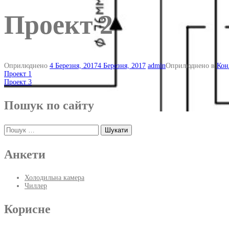
Проект 2
Оприлюднено
4 Березня, 2017
4 Березня, 2017
admin
Оприлюднено в
Кон
Навігація
Проект 1
Проект 3
по
запису
Пошук по сайту
Пошук:
Анкети
Холодильна камера
Чиллер
Корисне