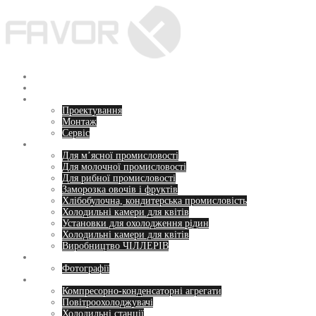
Перейти
до
вмісту
Головна
Про нас
Послуги
Проектування
Монтаж
Сервіс
Напрямки
Для м’ясної промисловості
Для молочної промисловості
Для рибної промисловості
Заморозка овочів і фруктів
Хлібобулочна, кондитерська промисловість
Холодильні камери для квітів
Установки для охолодження рідин
Холодильні камери для квітів
Виробництво ЧІЛЛЕРІВ
Пропозиції
Фотографії
Обладнання
Компресорно-конденсаторні агрегати
Повітроохолоджувачі
Холодильні станції