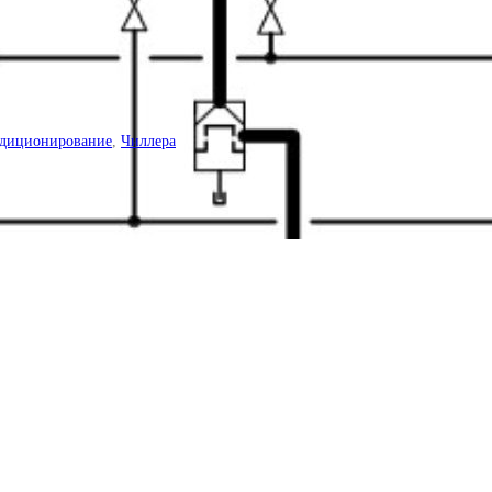
диционирование
,
Чиллера