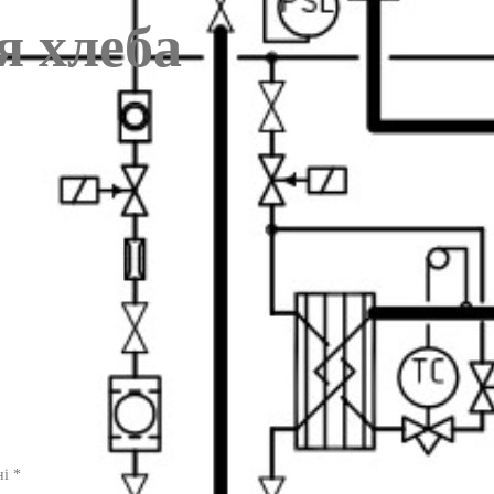
я хлеба
ні
*