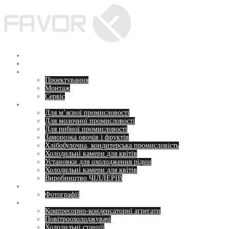
Перейти
до
вмісту
Головна
Про нас
Послуги
Проектування
Монтаж
Сервіс
Напрямки
Для м’ясної промисловості
Для молочної промисловості
Для рибної промисловості
Заморозка овочів і фруктів
Хлібобулочна, кондитерська промисловість
Холодильні камери для квітів
Установки для охолодження рідин
Холодильні камери для квітів
Виробництво ЧІЛЛЕРІВ
Пропозиції
Фотографії
Обладнання
Компресорно-конденсаторні агрегати
Повітроохолоджувачі
Холодильні станції