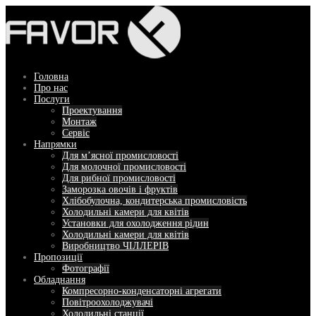
Перейти
до
вмісту
Головна
Про нас
Послуги
Проектування
Монтаж
Сервіс
Напрямки
Для м’ясної промисловості
Для молочної промисловості
Для рибної промисловості
Заморозка овочів і фруктів
Хлібобулочна, кондитерська промисловість
Холодильні камери для квітів
Установки для охолодження рідин
Холодильні камери для квітів
Виробництво ЧІЛЛЕРІВ
Пропозиції
Фотографії
Обладнання
Компресорно-конденсаторні агрегати
Повітроохолоджувачі
Холодильні станції