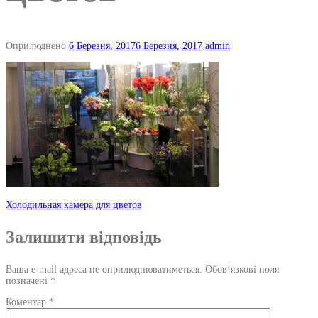
Оприлюднено
6 Березня, 2017
6 Березня, 2017
admin
Навігація
Холодильная камера для цветов
по
Залишити відповідь
запису
Ваша e-mail адреса не оприлюднюватиметься.
Обов’язкові поля
позначені
*
Коментар
*