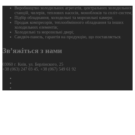
Виробництво холодильних агрегатів, центральних холодильних
станцій, чилерів, теплових насосів, моноблоків та спліт-систем;
Підбір обладнання, холодильні та морозильні камери;
Продаж компресорів, теплообмінного обладнання та інших
холодильних елементів;
Холодильні та морозильні двері;
Сандвіч-панель, гарантія на продукцію, що поставляється.
Зв’яжіться з нами
03060 г. Київ, ул. Берлінского, 25
+38 (063) 247 03 45, +38 (067) 549 61 92
Фейсбук
Твиттер
Ютуб