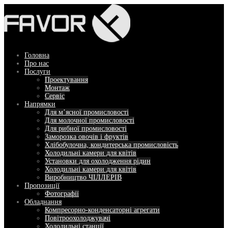
Перейти
до
вмісту
Головна
Про нас
Послуги
Проектування
Монтаж
Сервіс
Напрямки
Для м’ясної промисловості
Для молочної промисловості
Для рибної промисловості
Заморозка овочів і фруктів
Хлібобулочна, кондитерська промисловість
Холодильні камери для квітів
Установки для охолодження рідин
Холодильні камери для квітів
Виробництво ЧІЛЛЕРІВ
Пропозиції
Фотографії
Обладнання
Компресорно-конденсаторні агрегати
Повітроохолоджувачі
Холодильні станції