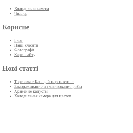
Холодильна камера
Чиллер
Корисне
Блог
Наші клієнти
Фотографії
Карта сайту
Нові статті
Торговля с Канадой перспективы
Замораживание и глазирование рыбы
Хранение капусты
Холодильная камера для цветов