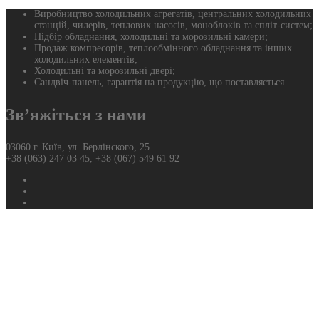
Виробництво холодильних агрегатів, центральних холодильних
станцій, чилерів, теплових насосів, моноблоків та спліт-систем;
Підбір обладнання, холодильні та морозильні камери;
Продаж компресорів, теплообмінного обладнання та інших
холодильних елементів;
Холодильні та морозильні двері;
Сандвіч-панель, гарантія на продукцію, що поставляється.
Зв’яжіться з нами
03060 г. Київ, ул. Берлінского, 25
+38 (063) 247 03 45, +38 (067) 549 61 92
Фейсбук
Твиттер
Ютуб