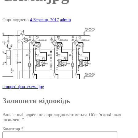
Оприлюднено
4 Березня, 2017
admin
Навігація
cropped-фон-схема.jpg
по
Залишити відповідь
запису
Ваша e-mail адреса не оприлюднюватиметься.
Обов’язкові поля
позначені
*
Коментар
*