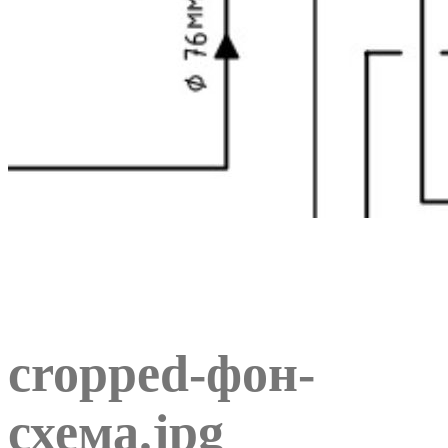
cropped-фон-
схема.jpg