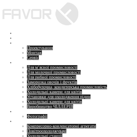
Перейти
до
вмісту
Головна
Про нас
Послуги
Проектування
Монтаж
Сервіс
Напрямки
Для м’ясної промисловості
Для молочної промисловості
Для рибної промисловості
Заморозка овочів і фруктів
Хлібобулочна, кондитерська промисловість
Холодильні камери для квітів
Установки для охолодження рідин
Холодильні камери для квітів
Виробництво ЧІЛЛЕРІВ
Пропозиції
Фотографії
Обладнання
Компресорно-конденсаторні агрегати
Повітроохолоджувачі
Холодильні станції