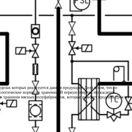
еделах которых реализуется данная продукция. Дело в том, что со
ологические нормы их хранения. В первую очередь это касается
я хранения мясных полуфабрикатов, которые помогут продлить срок их