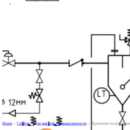
Контакти
Home
>
Catalog
>
Для мясной промышленности
> Хранения полуфабри