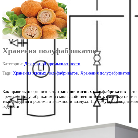
Хранения полуфабрикатов
Категории:
Для мясной промышленности
Tags:
Хранения мясных полуфабрикатов
,
Хранения полуфабрикатов
Как правильно организовать
хранение мясных
полуфабрикатов
– это
временем полуфабрикатам из мяса свойственно терять свои вкусовые и 
температурного режима и влажности воздуха. Поэтому производителям
годности.