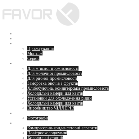
Перейти
до
вмісту
Головна
Про нас
Послуги
Проектування
Монтаж
Сервіс
Напрямки
Для м’ясної промисловості
Для молочної промисловості
Для рибної промисловості
Заморозка овочів і фруктів
Хлібобулочна, кондитерська промисловість
Холодильні камери для квітів
Установки для охолодження рідин
Холодильні камери для квітів
Виробництво ЧІЛЛЕРІВ
Пропозиції
Фотографії
Обладнання
Компресорно-конденсаторні агрегати
Повітроохолоджувачі
Холодильні станції