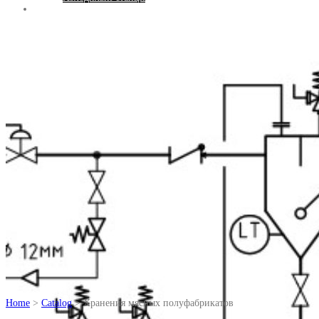
Контакти
Home
>
Catalog
> Хранения мясных полуфабрикатов