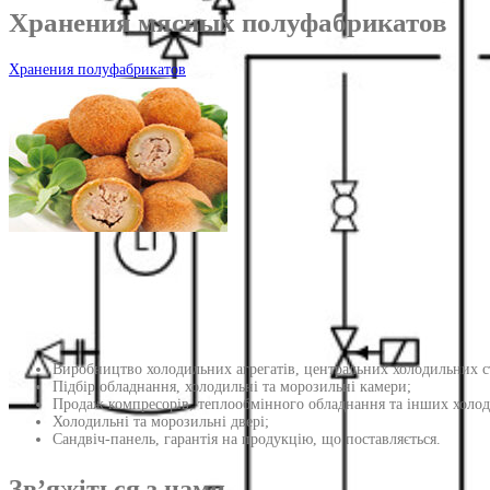
Хранения мясных полуфабрикатов
Хранения полуфабрикатов
Виробництво холодильних агрегатів, центральних холодильних ста
Підбір обладнання, холодильні та морозильні камери;
Продаж компресорів, теплообмінного обладнання та інших холод
Холодильні та морозильні двері;
Сандвіч-панель, гарантія на продукцію, що поставляється.
Зв’яжіться з нами