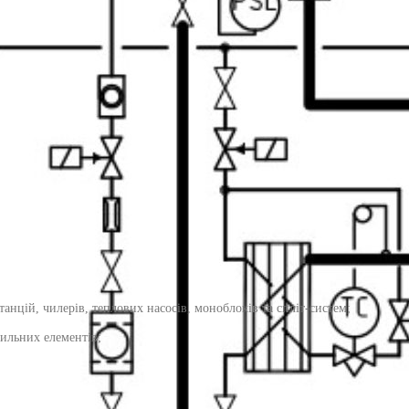
нцій, чилерів, теплових насосів, моноблоків та спліт-систем;
ильних елементів;