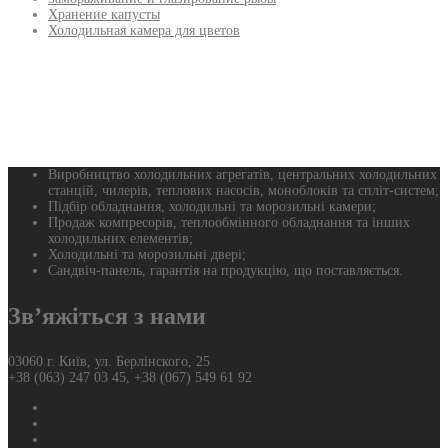
Хранение капусты
Холодильная камера для цветов
Виробництво холодильних агрегатів, центральних холодильних
станцій, чилерів, теплових насосів, моноблоків та спліт-систем;
Підбір обладнання, холодильні та морозильні камери;
Продаж компресорів, теплообмінного обладнання та інших
холодильних елементів;
Холодильні та морозильні двері;
Сандвіч-панель, гарантія на продукцію, що поставляється.
Зв’яжіться з нами
03060 г. Київ, ул. Берлінского, 25
+38 (063) 247 03 45, +38 (067) 549 61 92
Фейсбук
Твиттер
Ютуб