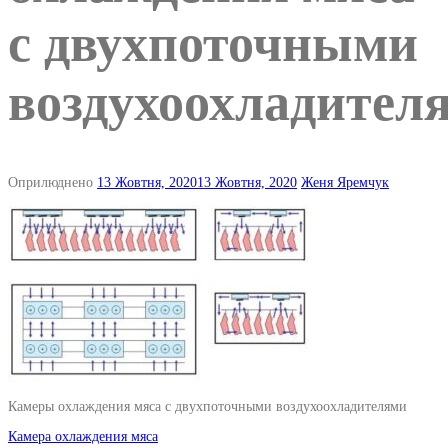
с двухпоточными
воздухоохладител
Оприлюднено
13 Жовтня, 2020
13 Жовтня, 2020
Женя Яремчук
Камеры охлаждения мяса с двухпоточными воздухоохладителями
Навігація
Камера охлаждения мяса