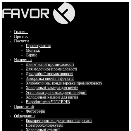
Перейти
до
вмісту
Головна
Про нас
Послуги
Проектування
Монтаж
Сервіс
Напрямки
Для м’ясної промисловості
Для молочної промисловості
Для рибної промисловості
Заморозка овочів і фруктів
Хлібобулочна, кондитерська промисловість
Холодильні камери для квітів
Установки для охолодження рідин
Холодильні камери для квітів
Виробництво ЧІЛЛЕРІВ
Пропозиції
Фотографії
Обладнання
Компресорно-конденсаторні агрегати
Повітроохолоджувачі
Холодильні станції