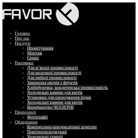
Перейти
до
вмісту
Головна
Про нас
Послуги
Проектування
Монтаж
Сервіс
Напрямки
Для м’ясної промисловості
Для молочної промисловості
Для рибної промисловості
Заморозка овочів і фруктів
Хлібобулочна, кондитерська промисловість
Холодильні камери для квітів
Установки для охолодження рідин
Холодильні камери для квітів
Виробництво ЧІЛЛЕРІВ
Пропозиції
Фотографії
Обладнання
Компресорно-конденсаторні агрегати
Повітроохолоджувачі
Холодильні станції