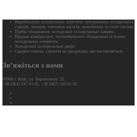
Виробництво холодильних агрегатів, центральних холодильних
станцій, чилерів, теплових насосів, моноблоків та спліт-систем;
Підбір обладнання, холодильні та морозильні камери;
Продаж компресорів, теплообмінного обладнання та інших
холодильних елементів;
Холодильні та морозильні двері;
Сандвіч-панель, гарантія на продукцію, що поставляється.
Зв’яжіться з нами
03060 г. Київ, ул. Берлінского, 25
+38 (063) 247 03 45, +38 (067) 549 61 92
Фейсбук
Твиттер
Ютуб