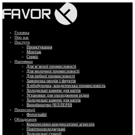
Перейти
до
вмісту
Головна
Про нас
Послуги
Проектування
Монтаж
Сервіс
Напрямки
Для м’ясної промисловості
Для молочної промисловості
Для рибної промисловості
Заморозка овочів і фруктів
Хлібобулочна, кондитерська промисловість
Холодильні камери для квітів
Установки для охолодження рідин
Холодильні камери для квітів
Виробництво ЧІЛЛЕРІВ
Пропозиції
Фотографії
Обладнання
Компресорно-конденсаторні агрегати
Повітроохолоджувачі
Холодильні станції