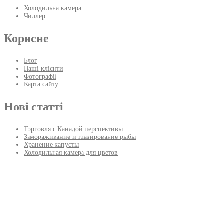
Холодильна камера
Чиллер
Корисне
Блог
Наші клієнти
Фотографії
Карта сайту
Нові статті
Торговля с Канадой перспективы
Замораживание и глазирование рыбы
Хранение капусты
Холодильная камера для цветов