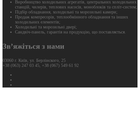
Виробництво холодильних агрегатів, центральних холодильних
станцій, чилерів, теплових насосів, моноблоків та спліт-систем;
Підбір обладнання, холодильні та морозильні камери;
Продаж компресорів, теплообмінного обладнання та інших
холодильних елементів;
Холодильні та морозильні двері;
Сандвіч-панель, гарантія на продукцію, що поставляється.
Зв’яжіться з нами
03060 г. Київ, ул. Берлінского, 25
+38 (063) 247 03 45, +38 (067) 549 61 92
Фейсбук
Твиттер
Ютуб