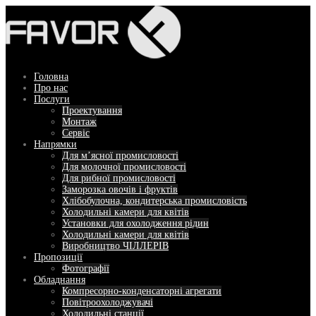
Перейти
до
вмісту
Головна
Про нас
Послуги
Проектування
Монтаж
Сервіс
Напрямки
Для м’ясної промисловості
Для молочної промисловості
Для рибної промисловості
Заморозка овочів і фруктів
Хлібобулочна, кондитерська промисловість
Холодильні камери для квітів
Установки для охолодження рідин
Холодильні камери для квітів
Виробництво ЧІЛЛЕРІВ
Пропозиції
Фотографії
Обладнання
Компресорно-конденсаторні агрегати
Повітроохолоджувачі
Холодильні станції