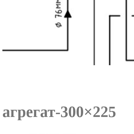
агрегат-300×225