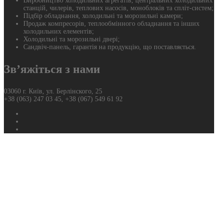
Виробництво холодильних агрегатів, центральних холодильних
станцій, чилерів, теплових насосів, моноблоків та спліт-систем;
Підбір обладнання, холодильні та морозильні камери;
Продаж компресорів, теплообмінного обладнання та інших
холодильних елементів;
Холодильні та морозильні двері;
Сандвіч-панель, гарантія на продукцію, що поставляється.
Зв’яжіться з нами
03060 г. Київ, ул. Берлінского, 25
+38 (063) 247 03 45, +38 (067) 549 61 92
Фейсбук
Твиттер
Ютуб