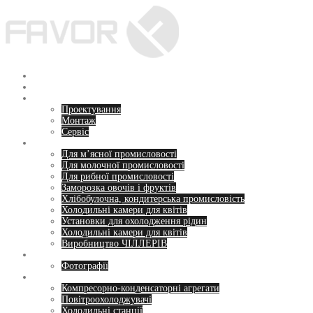
Перейти
до
вмісту
Головна
Про нас
Послуги
Проектування
Монтаж
Сервіс
Напрямки
Для м’ясної промисловості
Для молочної промисловості
Для рибної промисловості
Заморозка овочів і фруктів
Хлібобулочна, кондитерська промисловість
Холодильні камери для квітів
Установки для охолодження рідин
Холодильні камери для квітів
Виробництво ЧІЛЛЕРІВ
Пропозиції
Фотографії
Обладнання
Компресорно-конденсаторні агрегати
Повітроохолоджувачі
Холодильні станції