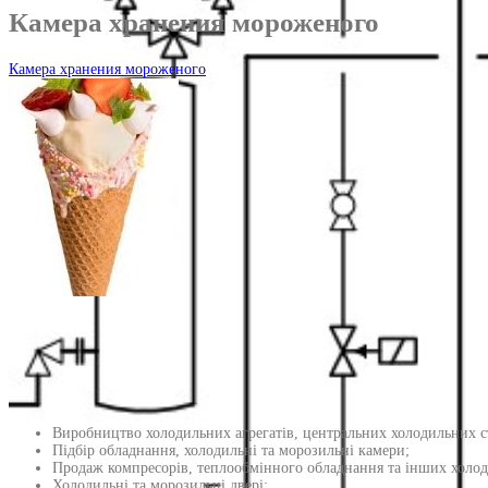
Камера хранения мороженого
Камера хранения мороженого
Виробництво холодильних агрегатів, центральних холодильних ста
Підбір обладнання, холодильні та морозильні камери;
Продаж компресорів, теплообмінного обладнання та інших холод
Холодильні та морозильні двері;