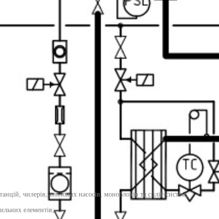
нцій, чилерів, теплових насосів, моноблоків та спліт-систем;
ильних елементів;