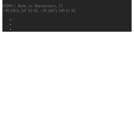
03060 г. Київ, ул. Берлінского, 25
+38 (063) 247 03 45, +38 (067) 549 61 92
Фейсбук
Твиттер
Ютуб