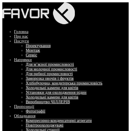
Перейти
до
вмісту
Головна
Про нас
Послуги
Проектування
Монтаж
Сервіс
Напрямки
Для м’ясної промисловості
Для молочної промисловості
Для рибної промисловості
Заморозка овочів і фруктів
Хлібобулочна, кондитерська промисловість
Холодильні камери для квітів
Установки для охолодження рідин
Холодильні камери для квітів
Виробництво ЧІЛЛЕРІВ
Пропозиції
Фотографії
Обладнання
Компресорно-конденсаторні агрегати
Повітроохолоджувачі
Холодильні станції