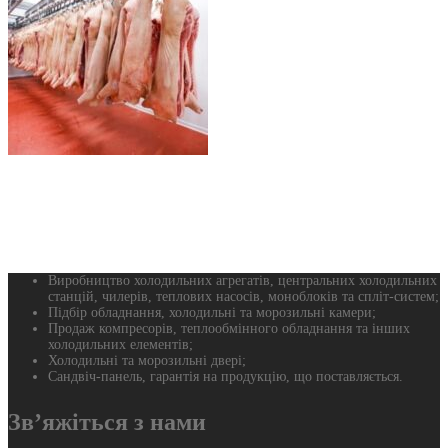
Виробництво холодильних агрегатів, центральних холодильних
станцій, чилерів, теплових насосів, моноблоків та спліт-систем;
Підбір обладнання, холодильні та морозильні камери;
Продаж компресорів, теплообмінного обладнання та інших
холодильних елементів;
Холодильні та морозильні двері;
Сандвіч-панель, гарантія на продукцію, що поставляється.
Зв’яжіться з нами