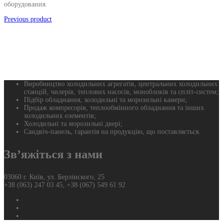
оборудования.
Previous product
Виробництво холодильних агрегатів, центральних холодильних
станцій, чилерів, теплових насосів, моноблоків та спліт-систем;
Підбір обладнання, холодильні та морозильні камери;
Продаж компресорів, теплообмінного обладнання та інших
холодильних елементів;
Холодильні та морозильні двері;
Сандвіч-панель, гарантія на продукцію, що поставляється.
Зв’яжіться з нами
03060 г. Київ, ул. Берлінского, 25
+38 (063) 247 03 45, +38 (067) 549 61 92
Фейсбук
Твиттер
Ютуб