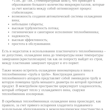
+15оС до -5оС («температурный шок»), что приводит к
образованию большого количества микрокристаллов, которые
за счет контакта между собой оптимизируют процесс
стабилизации;
возможность создания автоматической системы охлаждения
вина;
небольшие габариты;
высокая турбулентность потока;
гигиеническое и санитарное исполнение теплообменника;
надежность;
высокая эффективность;
простота в обслуживании.
Есть и недостаток в использовании пластинчатого теплообменника –
не допустимо, охлаждение вина до температуры ниже температуры
замерзания (кристаллизации) так как он попросту выйдет из строя,
между пластинами замерзнет продукт и его порвет.
Также можно встретить охлаждение виноматериала и вина в
теплообменнике «труба в трубе». Конструкция данного
теплообменного аппарата представляет собой змеевидную трубу в
которую помещена труба меньшего диаметра по которой протекает
продукт. В межтрубном пространстве циркулирует хладоноситель,
который отбирает тепло у охлаждаемого вина, снаружи
теплообменник изолирован.
В скребковых теплообменниках охлаждение вина происходит, как
правило, за счет прямого испарения хладагента подаваемого
холодильным оборудованием в межцилиндрическое пространство в