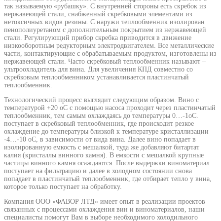
так называемую «рубашку». С внутренней стороны есть скребок из
нержавеющей стали, снабженный скребковыми элементами из
нетоксичных видов резины. С наружи теплообменник изолирован
пенополиуретаном с дополнительным покрытием из нержавеющей
стали. Регулирующий прибор скребка приводится в движение
низкооборотным редукторным электродвигателем. Все металлические
части, контактирующие с обрабатываемым продуктом, изготовлены из
нержавеющей стали. Часто скребковый теплообменник называют –
ультроохладитель для вина. Для увеличения КПД совместно со
скребковым теплообменником устанавливается пластинчатый
теплообменник.
Технологический процесс выглядит следующим образом. Вино с
температурой +20 оС с помощью насоса проходит через пластинчатый
теплообменник, тем самым охлаждаясь до температуры 0…-1оС.
поступает в скребковый теплообменник, где происходит резкое
охлаждение до температуры близкой к температуре кристаллизации
-4…-10 оС, в зависимости от вида вина. Далее вино попадает в
изолированную емкость с мешалкой, туда же добавляют битартат
калия (кристаллы винного камня). В емкости с мешалкой крупные
частицы винного камня осаждаются. После выдержки виноматериал
поступает на фильтрацию и далее в холодном состоянии снова
попадает в пластинчатый теплообменник, где отбирает тепло у вина,
которое только поступает на обработку.
Компания ООО «ФАВОР ЛТД» имеет опыт в реализации проектов
связанных с процессами охлаждения вин и виноматериалов, наши
специалисты помогут Вам в выборе необходимого холодильного