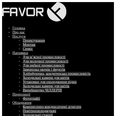
Перейти
до
вмісту
Головна
Про нас
Послуги
Проектування
Монтаж
Сервіс
Напрямки
Для м’ясної промисловості
Для молочної промисловості
Для рибної промисловості
Заморозка овочів і фруктів
Хлібобулочна, кондитерська промисловість
Холодильні камери для квітів
Установки для охолодження рідин
Холодильні камери для квітів
Виробництво ЧІЛЛЕРІВ
Пропозиції
Фотографії
Обладнання
Компресорно-конденсаторні агрегати
Повітроохолоджувачі
Холодильні станції