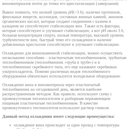
виноматериалов почти до точки его кристаллизации (замерзания).
Важно помнить, что низкий уровень pH(<3.6), наличие протеинов,
фенольных веществ, коллоидов, составных винных камней, анионов
органических кислот, которые создают соединения с калием и
кальцием не способствуют стабилизации вин. Также есть факторы,
которые способствуют и улучшают стабилизацию, а вот pH около 3.6,
большая концентрация спирта, низкая температура, высокий уровень
турбулентности вин, быстрый темп его охлаждения и наличие
добавленных кристаллов способствуют и улучшают стабилизацию.
Охлаждение для виннокаменной стабилизации, можно осуществить
несколькими способами – пластинчатым теплообменником, трубчатым
теплообменником (теплообменник «труба в трубе») и в
теплообменнике скребкового типа, его еще называют скребковых
ультроохладитель. Помимо различных видов теплообменного
оборудования обязательно используется холодильное оборудование.
Охлаждение вина и виноматериала через пластинчатый
теплообменник на сегодняшний день, является наиболее
распространенным методом. Как правило, используют схему с
промежуточным теплоносителем и разборным нержавеющим
пищевым пластинчатым теплообменником. В качестве
промежуточного теплоносителя используют раствор гликоля.
Данный метод охлаждения имеет следующие преимущества:
охлаждение вина происходит за один проход с температуры