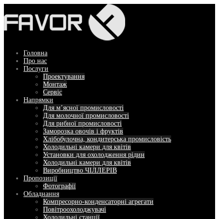
Перейти
до
вмісту
Головна
Про нас
Послуги
Проектування
Монтаж
Сервіс
Напрямки
Для м’ясної промисловості
Для молочної промисловості
Для рибної промисловості
Заморозка овочів і фруктів
Хлібобулочна, кондитерська промисловість
Холодильні камери для квітів
Установки для охолодження рідин
Холодильні камери для квітів
Виробництво ЧІЛЛЕРІВ
Пропозиції
Фотографії
Обладнання
Компресорно-конденсаторні агрегати
Повітроохолоджувачі
Холодильні станції