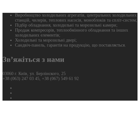
Виробництво холодильних агрегатів, центральних холодильних
станцій, чилерів, теплових насосів, моноблоків та спліт-систем;
Підбір обладнання, холодильні та морозильні камери;
Продаж компресорів, теплообмінного обладнання та інших
холодильних елементів;
Холодильні та морозильні двері;
Сандвіч-панель, гарантія на продукцію, що поставляється.
Зв’яжіться з нами
03060 г. Київ, ул. Берлінского, 25
+38 (063) 247 03 45, +38 (067) 549 61 92
Фейсбук
Твиттер
Ютуб